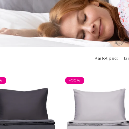
veniem – tavs sapņu pilnais vasaras nakts miers sākas 
Kārtot pēc:
%
-30%