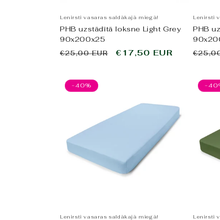
Lenirsti vasaras saldākajā miegā!
Lenirsti 
PHB uzstādītā loksne Light Grey
PHB uz
90x200x25
90x20
Parastā
Pārdošanas
€17,50 EUR
Paras
€25,00 EUR
€25,0
cena
cena
cena
-40%
-40
Lenirsti vasaras saldākajā miegā!
Lenirsti 