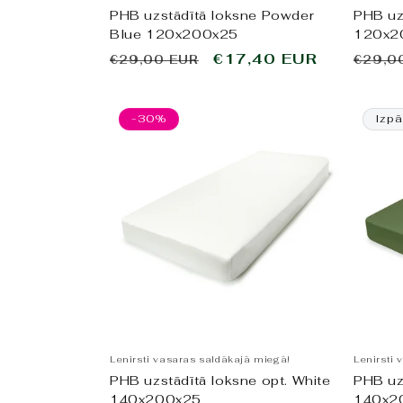
PHB uzstādītā loksne Powder
PHB uz
Blue 120x200x25
120x2
Parastā
Pārdošanas
€17,40 EUR
Paras
€29,00 EUR
€29,0
cena
cena
cena
-30%
Izpā
Lenirsti vasaras saldākajā miegā!
Lenirsti 
PHB uzstādītā loksne opt. White
PHB uz
140x200x25
140x2