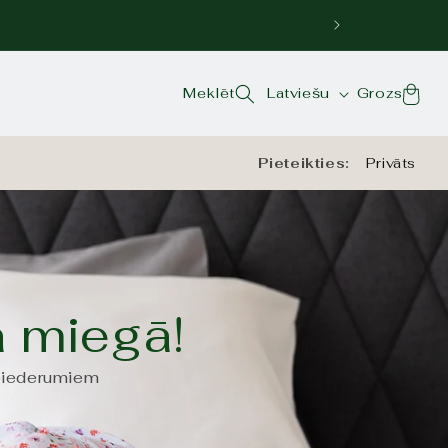
Valoda
Grozs
Meklēt
Latviešu
Grozs
Pieteikties:
Privāts
ā miegā!
 piederumiem
 līdz lieliski pūkainiem