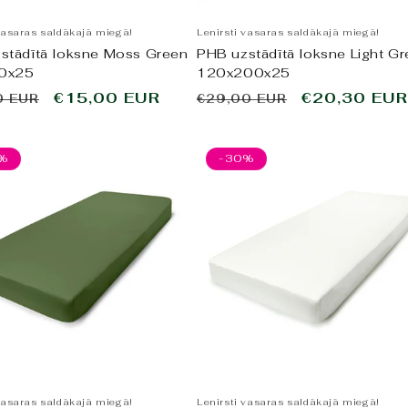
vasaras saldākajā miegā!
Lenirsti vasaras saldākajā miegā!
stādītā loksne Moss Green
PHB uzstādītā loksne Light Gr
0x25
120x200x25
tā
Pārdošanas
€15,00 EUR
Parastā
Pārdošanas
€20,30 EUR
0 EUR
€29,00 EUR
cena
cena
cena
%
-30%
vasaras saldākajā miegā!
Lenirsti vasaras saldākajā miegā!