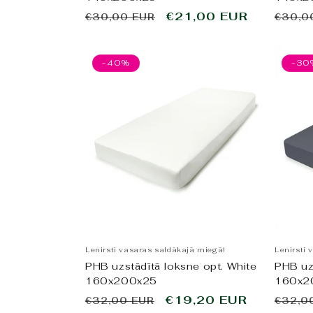
Parastā
Pārdošanas
€21,00 EUR
Paras
€30,00 EUR
€30,0
cena
cena
cena
-40%
-30
Lenirsti vasaras saldākajā miegā!
Lenirsti 
PHB uzstādītā loksne opt. White
PHB uz
160x200x25
160x2
Parastā
Pārdošanas
€19,20 EUR
Paras
€32,00 EUR
€32,0