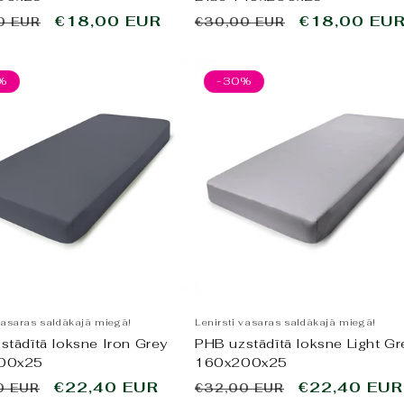
tā
Pārdošanas
€18,00 EUR
Parastā
Pārdošanas
€18,00 EU
0 EUR
€30,00 EUR
cena
cena
cena
%
-30%
vasaras saldākajā miegā!
Lenirsti vasaras saldākajā miegā!
stādītā loksne Iron Grey
PHB uzstādītā loksne Light Gr
00x25
160x200x25
tā
Pārdošanas
€22,40 EUR
Parastā
Pārdošanas
€22,40 EUR
0 EUR
€32,00 EUR