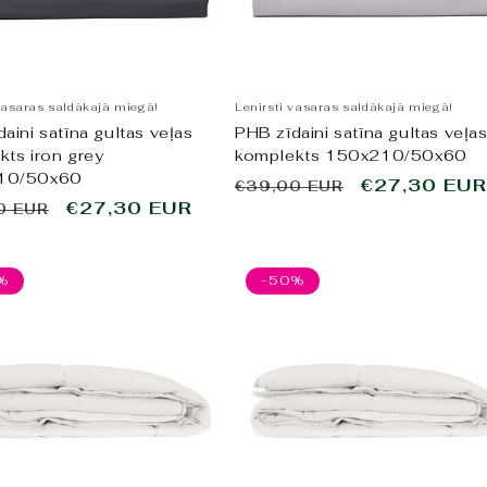
vasaras saldākajā miegā!
Lenirsti vasaras saldākajā miegā!
aini satīna gultas veļas
PHB zīdaini satīna gultas veļa
kts iron grey
komplekts 150x210/50x60
10/50x60
Parastā
Pārdošanas
€27,30 EUR
€39,00 EUR
tā
Pārdošanas
€27,30 EUR
0 EUR
cena
cena
cena
%
-50%