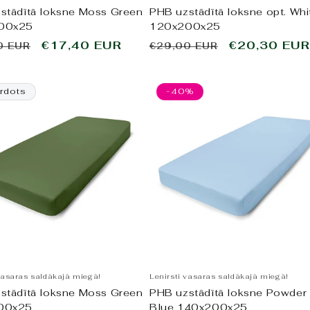
stādītā loksne Moss Green
PHB uzstādītā loksne opt. Whi
00x25
120x200x25
tā
Pārdošanas
€17,40 EUR
Parastā
Pārdošanas
€20,30 EUR
0 EUR
€29,00 EUR
cena
cena
cena
rdots
-40%
vasaras saldākajā miegā!
Lenirsti vasaras saldākajā miegā!
stādītā loksne Moss Green
PHB uzstādītā loksne Powder
00x25
Blue 140x200x25