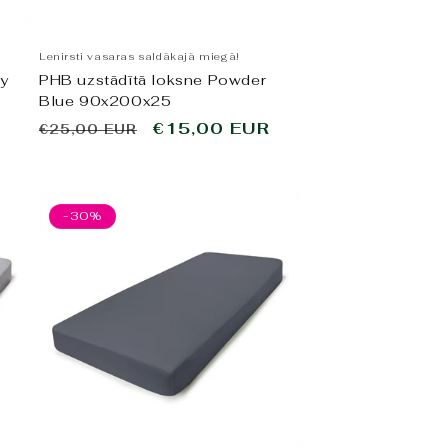
Lenirsti vasaras saldākajā miegā!
ey
PHB uzstādītā loksne Powder
Blue 90x200x25
Parastā
Pārdošanas
€15,00 EUR
€25,00 EUR
cena
cena
-30%