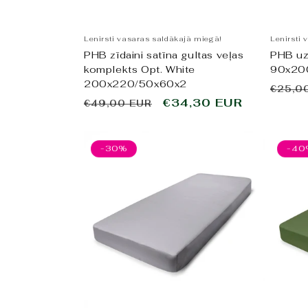
Lenirsti vasaras saldākajā miegā!
Lenirsti 
PHB zīdaini satīna gultas veļas
PHB uz
komplekts Opt. White
90x20
200x220/50x60x2
Paras
€25,0
Parastā
Pārdošanas
€34,30 EUR
€49,00 EUR
cena
cena
cena
-30%
-40