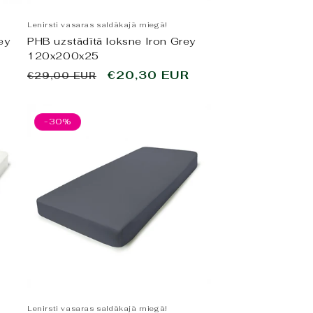
Lenirsti vasaras saldākajā miegā!
ey
PHB uzstādītā loksne Iron Grey
120x200x25
Parastā
Pārdošanas
€20,30 EUR
€29,00 EUR
cena
cena
-30%
Lenirsti vasaras saldākajā miegā!