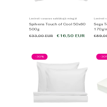
Lenirsti vasaras saldākajā miegā!
Lenirsti 
Spilvens Touch of Cool 50x60
Sega T
500g
170g/
Parastā
Pārdošanas
€16,50 EUR
Paras
€33,00 EUR
€89,0
cena
cena
cena
-30%
-30