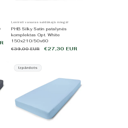
Lenirsti vasaras saldākajā miegā!
0
PHB Silky Satin patalynės
komplektas Opt. White
150x210/50x60
s
UR
Parastā
Pārdošanas
€27,30 EUR
€39,00 EUR
cena
cena
Izpārdots