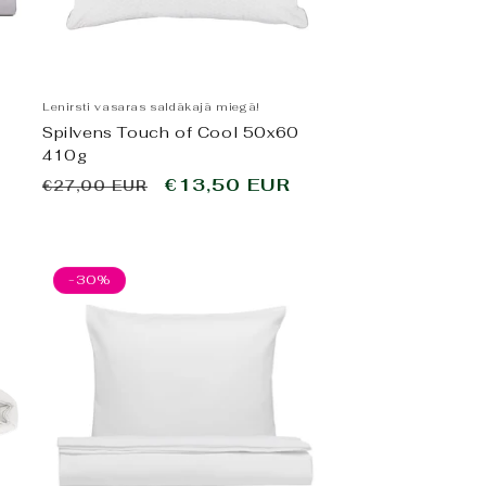
Lenirsti vasaras saldākajā miegā!
s
Spilvens Touch of Cool 50x60
410g
Parastā
Pārdošanas
€13,50 EUR
€27,00 EUR
cena
cena
-30%