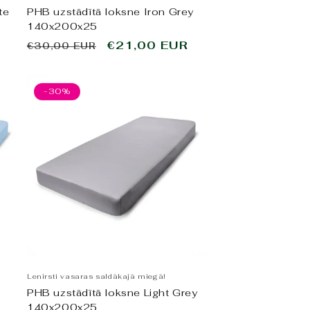
te
PHB uzstādītā loksne Iron Grey
140x200x25
Parastā
Pārdošanas
€21,00 EUR
€30,00 EUR
cena
cena
-30%
Lenirsti vasaras saldākajā miegā!
PHB uzstādītā loksne Light Grey
140x200x25