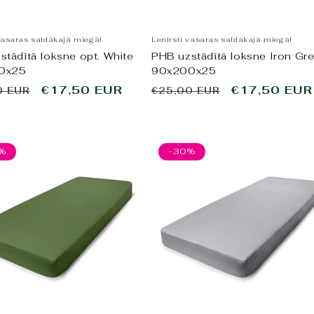
vasaras saldākajā miegā!
Lenirsti vasaras saldākajā miegā!
stādītā loksne opt. White
PHB uzstādītā loksne Iron Gr
0x25
90x200x25
tā
Pārdošanas
€17,50 EUR
Parastā
Pārdošanas
€17,50 EUR
0 EUR
€25,00 EUR
cena
cena
cena
%
-30%