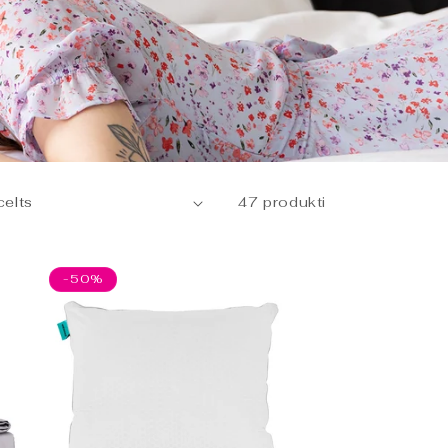
šeit.
47 produkti
-50%