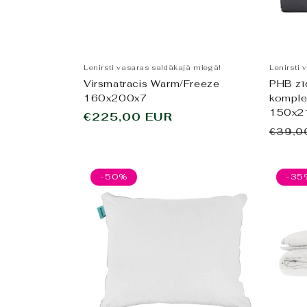
Lenirsti vasaras saldākajā miegā!
Lenirsti 
Virsmatracis Warm/Freeze
PHB zīd
160x200x7
komple
150x2
Parastā
€225,00 EUR
Paras
cena
€39,0
cena
-50%
-35