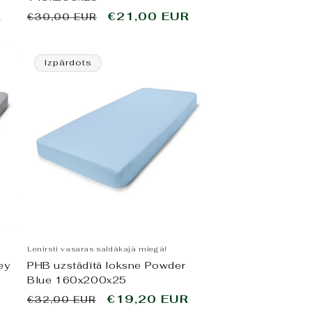
R
Parastā
Pārdošanas
€21,00 EUR
€30,00 EUR
cena
cena
Izpārdots
Lenirsti vasaras saldākajā miegā!
ey
PHB uzstādītā loksne Powder
Blue 160x200x25
Parastā
Pārdošanas
€19,20 EUR
€32,00 EUR