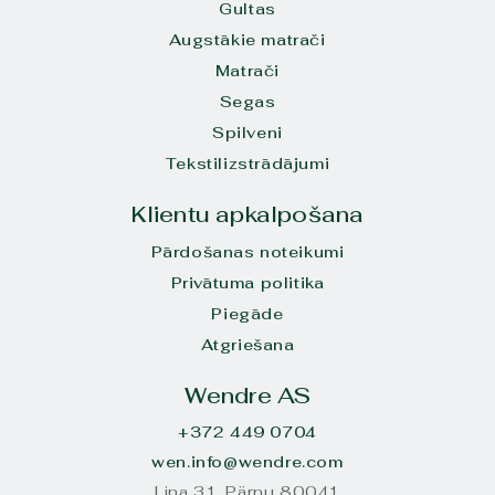
Gultas
Augstākie matrači
Matrači
Segas
Spilveni
Tekstilizstrādājumi
Klientu apkalpošana
Pārdošanas noteikumi
Privātuma politika
Piegāde
Atgriešana
Wendre AS
+372 449 0704
wen.info@wendre.com
Lina 31. Pärnu 80041