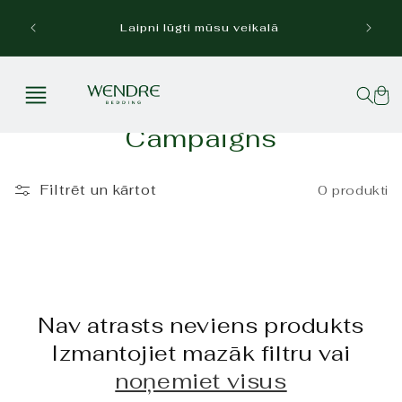
Pāriet
uz
Be
Laipni lūgti mūsu veikalā
saturu
Grozs
K
Campaigns
o
l
Filtrēt un kārtot
0 produkti
e
k
c
i
Nav atrasts neviens produkts
j
Izmantojiet mazāk filtru vai
a
noņemiet visus