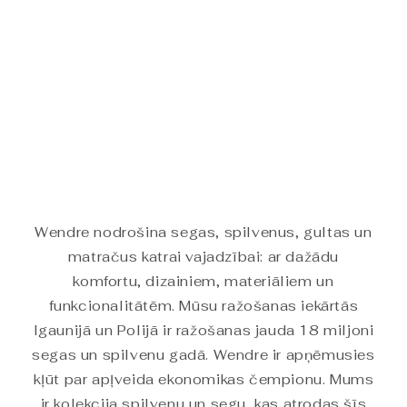
:
Wendre nodrošina segas, spilvenus, gultas un
matračus katrai vajadzībai: ar dažādu
komfortu, dizainiem, materiāliem un
funkcionalitātēm. Mūsu ražošanas iekārtās
Igaunijā un Polijā ir ražošanas jauda 18 miljoni
segas un spilvenu gadā. Wendre ir apņēmusies
kļūt par apļveida ekonomikas čempionu. Mums
ir kolekcija spilvenu un segu, kas atrodas šīs