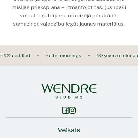
misijas priekšplānā – izmantojot tās, jūs īpaši
veicat ieguldījumu otrreizējā pārstrādē,
samazinot vajadzību iegūt jaunus materiālus.
EX® certified
Better mornings
90 years of sleep
Veikals