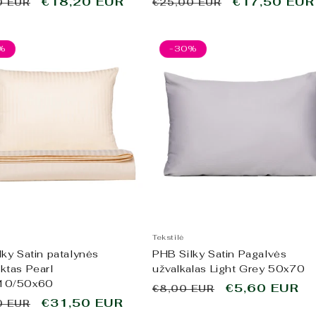
ta
Išpardavimo
€18,20 EUR
Įprasta
Išpardavim
€17,50 EUR
0 EUR
€25,00 EUR
kaina
kaina
kaina
%
-30%
Tekstilė
ky Satin patalynės
PHB Silky Satin Pagalvės
ktas Pearl
užvalkalas Light Grey 50x70
10/50x60
Įprasta
Išpardavimo
€5,60 EUR
€8,00 EUR
ta
Išpardavimo
€31,50 EUR
0 EUR
kaina
kaina