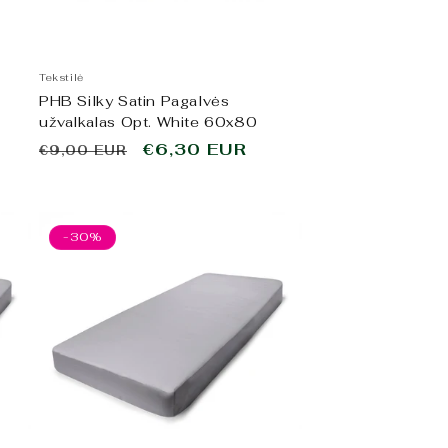
Tekstilė
PHB Silky Satin Pagalvės
užvalkalas Opt. White 60x80
Įprasta
Išpardavimo
€6,30 EUR
€9,00 EUR
kaina
kaina
-30%