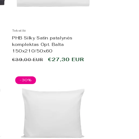
Tekstilė
PHB Silky Satin patalynės
komplektas Opt. Balta
150x210/50x60
o
Įprasta
Išpardavimo
€27,30 EUR
€39,00 EUR
kaina
kaina
-30%