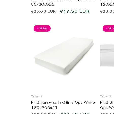
90x200x25
120x2
Įprasta
Išpardavimo
€17,50 EUR
Įpras
€25,00 EUR
€29,0
kaina
kaina
kaina
-30%
-30
Tekstilė
Tekstilė
PHB Įtaisytas lakštinis Opt. White
PHB Si
180x200x25
Opt. W