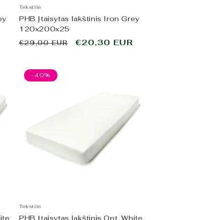
Tekstilė
ey
PHB Įtaisytas lakštinis Iron Grey
120x200x25
o
Įprasta
Išpardavimo
€20,30 EUR
€29,00 EUR
kaina
kaina
-40%
Tekstilė
ite
PHB Įtaisytas lakštinis Opt. White