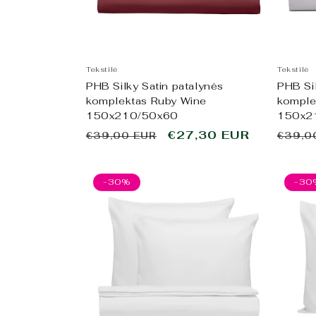
Tekstilė
Tekstilė
PHB Silky Satin patalynės
PHB Sil
komplektas Ruby Wine
komple
150x210/50x60
150x2
Įprasta
Išpardavimo
€27,30 EUR
Įpras
€39,00 EUR
€39,0
kaina
kaina
kaina
-30%
-30