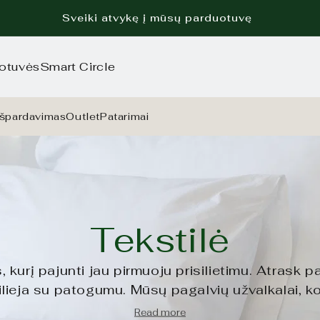
Sveiki atvykę į mūsų parduotuvę
otuvės
Smart Circle
Išpardavimas
Outlet
Patarimai
K
Tekstilė
o
kurį pajunti jau pirmuoju prisilietimu. Atrask p
silieja su patogumu. Mūsų pagalvių užvalkalai, ko
s pagaminti iš kokybiškų medžiagų – sukurti sp
Read more