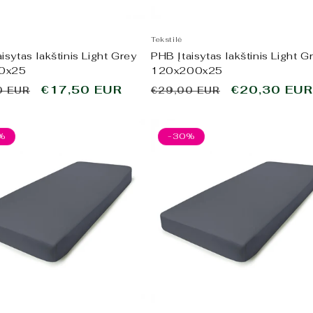
Tekstilė
isytas lakštinis Light Grey
PHB Įtaisytas lakštinis Light G
0x25
120x200x25
ta
Išpardavimo
€17,50 EUR
Įprasta
Išpardavim
€20,30 EUR
0 EUR
€29,00 EUR
kaina
kaina
kaina
%
-30%