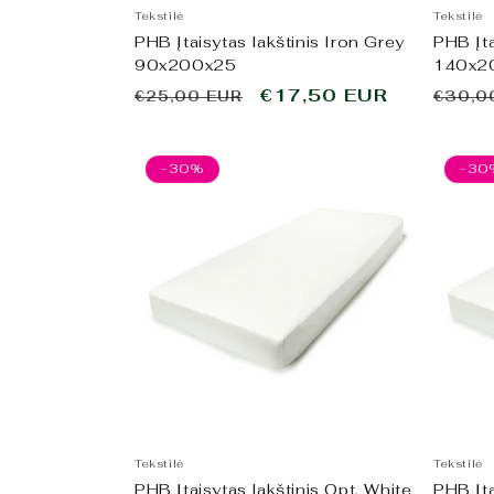
Tekstilė
Tekstilė
PHB Įtaisytas lakštinis Iron Grey
PHB Įta
90x200x25
140x2
Įprasta
Išpardavimo
€17,50 EUR
Įpras
€25,00 EUR
€30,0
kaina
kaina
kaina
-30%
-30
Tekstilė
Tekstilė
PHB Įtaisytas lakštinis Opt. White
PHB Įta