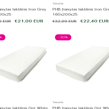
Tekstilė
isytas lakštinis Iron Grey
PHB Įtaisytas lakštinis Iron Gr
00x25
160x200x25
ta
Išpardavimo
€21,00 EUR
Įprasta
Išpardavim
€22,40 EUR
0 EUR
€32,00 EUR
kaina
kaina
kaina
%
-30%
Tekstilė
isytas lakštinis Opt. White
PHB Įtaisytas lakštinis Opt. Wh