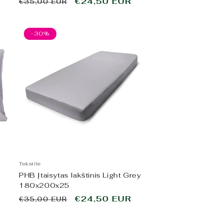
o
Įprasta
Išpardavimo
€24,50 EUR
€35,00 EUR
kaina
kaina
-30%
Tekstilė
PHB Įtaisytas lakštinis Light Grey
180x200x25
Įprasta
Išpardavimo
€24,50 EUR
€35,00 EUR
kaina
kaina