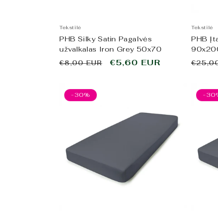
Tekstilė
Tekstilė
PHB Silky Satin Pagalvės
PHB Įta
užvalkalas Iron Grey 50x70
90x20
Įprasta
Išpardavimo
€5,60 EUR
Įpras
€8,00 EUR
€25,0
kaina
kaina
kaina
-30%
-30