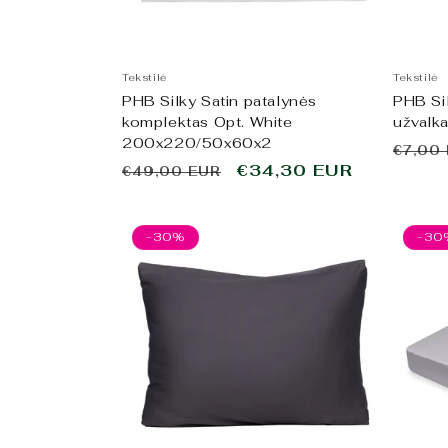
Tekstilė
Tekstilė
PHB Silky Satin patalynės
PHB Si
komplektas Opt. White
užvalk
200x220/50x60x2
Įpras
€7,00
Įprasta
Išpardavimo
€34,30 EUR
€49,00 EUR
kaina
kaina
kaina
-30%
-30