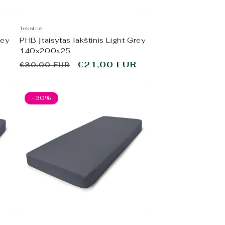
Tekstilė
rey
PHB Įtaisytas lakštinis Light Grey
140x200x25
o
Įprasta
Išpardavimo
€21,00 EUR
€30,00 EUR
kaina
kaina
-30%