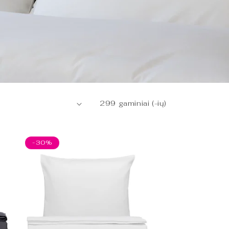
o miegamąjį
299 gaminiai (-ių)
-30%