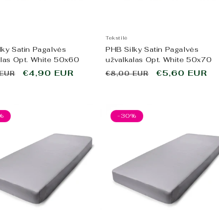
Tekstilė
lky Satin Pagalvės
PHB Silky Satin Pagalvės
alas Opt. White 50x60
užvalkalas Opt. White 50x70
ta
Išpardavimo
€4,90 EUR
Įprasta
Išpardavimo
€5,60 EUR
 EUR
€8,00 EUR
kaina
kaina
kaina
%
-30%