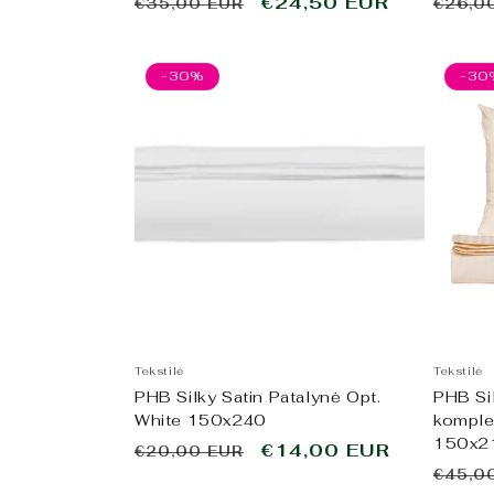
Įprasta
Išpardavimo
€24,50 EUR
Įpras
€35,00 EUR
€26,0
kaina
kaina
kaina
-30%
-30
Tekstilė
Tekstilė
PHB Silky Satin Patalynė Opt.
PHB Sil
White 150x240
komple
150x2
Įprasta
Išpardavimo
€14,00 EUR
€20,00 EUR
Įpras
kaina
kaina
€45,0