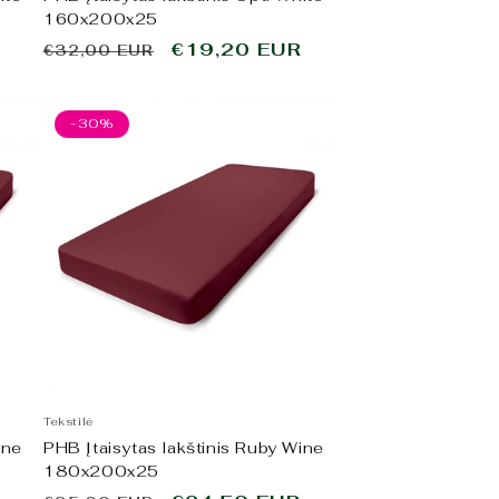
160x200x25
o
R
Įprasta
Išpardavimo
€19,20 EUR
€32,00 EUR
kaina
kaina
-30%
Tekstilė
ine
PHB Įtaisytas lakštinis Ruby Wine
180x200x25