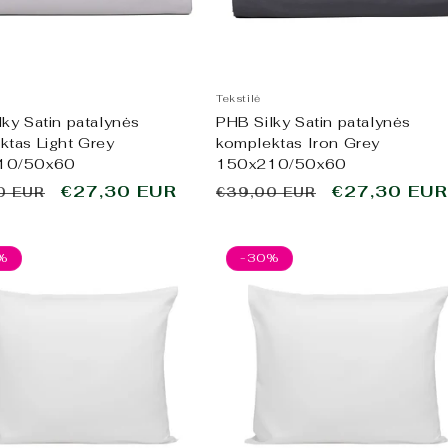
Tekstilė
ky Satin patalynės
PHB Silky Satin patalynės
ktas Light Grey
komplektas Iron Grey
10/50x60
150x210/50x60
ta
Išpardavimo
€27,30 EUR
Įprasta
Išpardavim
€27,30 EUR
0 EUR
€39,00 EUR
kaina
kaina
kaina
%
-30%