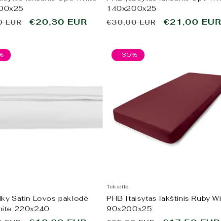
00x25
140x200x25
ta
Išpardavimo
€20,30 EUR
Įprasta
Išpardavim
€21,00 EU
0 EUR
€30,00 EUR
kaina
kaina
kaina
%
-30%
Tekstilė
lky Satin Lovos paklodė
PHB Įtaisytas lakštinis Ruby W
hite 220x240
90x200x25