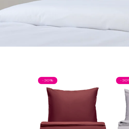
Tau. Klasi
-30%
-30