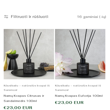
:
Filtruoti ir rūšiuoti
16 gaminiai (-ių)
Köusikodu – natūralūs kvapai iš
Köusikodu – natūralūs kvapai iš
Saremos!
Saremos!
Namų Kvapas Citrusas ir
Namų Kvapas Euforija 100ml
Sandalmedis 100ml
Įprasta
€23,00 EUR
Įprasta
€23,00 EUR
kaina