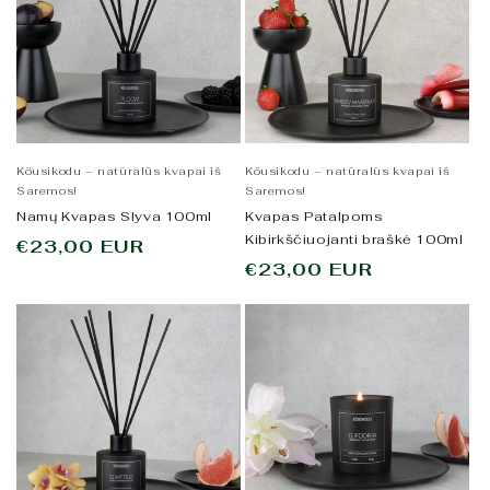
Köusikodu – natūralūs kvapai iš
Köusikodu – natūralūs kvapai iš
Saremos!
Saremos!
Namų Kvapas Slyva 100ml
Kvapas Patalpoms
Kibirkščiuojanti braškė 100ml
Įprasta
€23,00 EUR
Įprasta
€23,00 EUR
kaina
kaina