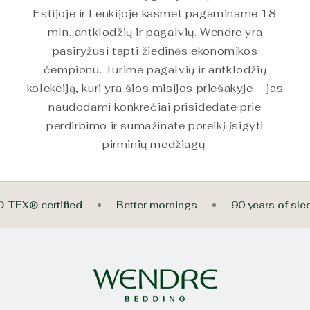
Estijoje ir Lenkijoje kasmet pagaminame 18
mln. antklodžių ir pagalvių. Wendre yra
pasiryžusi tapti žiedinės ekonomikos
čempionu. Turime pagalvių ir antklodžių
kolekciją, kuri yra šios misijos priešakyje – jas
naudodami konkrečiai prisidedate prie
perdirbimo ir sumažinate poreikį įsigyti
pirminių medžiagų.
KO-TEX® certified
Better mornings
90 years of s