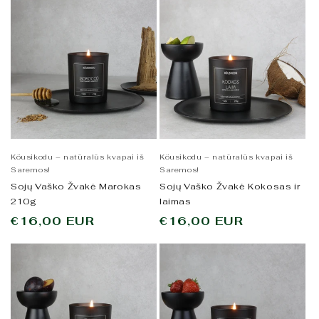
Köusikodu – natūralūs kvapai iš
Köusikodu – natūralūs kvapai iš
Saremos!
Saremos!
Sojų Vaško Žvakė Marokas
Sojų Vaško Žvakė Kokosas ir
210g
laimas
Įprasta
€16,00 EUR
Įprasta
€16,00 EUR
kaina
kaina