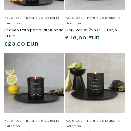
Köusikodu – natūralūs kvapai iš
Köusikodu – natūralūs kvapai iš
Saremos!
Saremos!
Kvapas Patalpoms Prieblanda
Sojų Vaško Žvakė Euforija
100ml
Įprasta
€16,00 EUR
Įprasta
€23,00 EUR
kaina
kaina
Köusikodu – natūralūs kvapai iš
Köusikodu – natūralūs kvapai iš
Saremos!
Saremos!