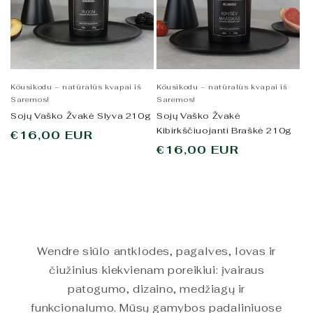
Köusikodu – natūralūs kvapai iš
Köusikodu – natūralūs kvapai iš
Saremos!
Saremos!
Sojų Vaško Žvakė Slyva 210g
Sojų Vaško Žvakė
Kibirkščiuojanti Braškė 210g
Įprasta
€16,00 EUR
Įprasta
€16,00 EUR
kaina
kaina
Wendre siūlo antklodes, pagalves, lovas ir
čiužinius kiekvienam poreikiui: įvairaus
patogumo, dizaino, medžiagų ir
funkcionalumo. Mūsų gamybos padaliniuose