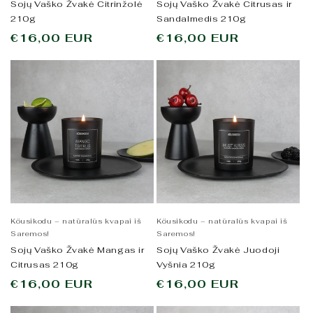
Sojų Vaško Žvakė Citrinžolė
Sojų Vaško Žvakė Citrusas ir
210g
Sandalmedis 210g
Įprasta
€16,00 EUR
Įprasta
€16,00 EUR
kaina
kaina
Köusikodu – natūralūs kvapai iš
Köusikodu – natūralūs kvapai iš
Saremos!
Saremos!
Sojų Vaško Žvakė Mangas ir
Sojų Vaško Žvakė Juodoji
Citrusas 210g
Vyšnia 210g
Įprasta
€16,00 EUR
Įprasta
€16,00 EUR
kaina
kaina